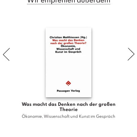
Wir empfehlen außerdem
u
a
g
e
&
L
u
h
m
a
n
n
M
e
Was macht das Denken nach der großen
n
Theorie
g
Ökonomie, Wissenschaft und Kunst im Gespräch
e