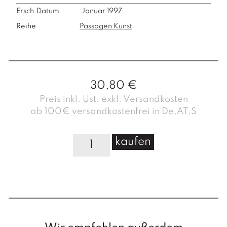
Ersch.Datum
Januar 1997
Reihe
Passagen Kunst
30,80
€
Preis inkl. Ust. exkl. Versandkosten
ab 100€ versandkostenfrei in De,AT,S
A
kaufen
r
t
&
L
a
n
g