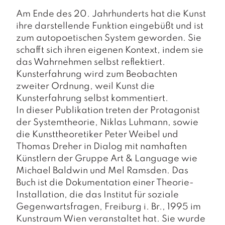
a
g
Am Ende des 20. Jahrhunderts hat die Kunst
ihre darstellende Funktion eingebüßt und ist
N
zum autopoetischen System geworden. Sie
e
schafft sich ihren eigenen Kontext, indem sie
u
das Wahrnehmen selbst reflektiert.
e
r
Kunsterfahrung wird zum Beobachten
s
zweiter Ordnung, weil Kunst die
c
Kunsterfahrung selbst kommentiert.
h
In dieser Publikation treten der Protagonist
e
der Systemtheorie, Niklas Luhmann, sowie
in
u
die Kunsttheoretiker Peter Weibel und
n
Thomas Dreher in Dialog mit namhaften
g
Künstlern der Gruppe Art & Language wie
e
Michael Baldwin und Mel Ramsden. Das
n
Buch ist die Dokumentation einer Theorie-
Installation, die das Institut für soziale
Gegenwartsfragen, Freiburg i. Br., 1995 im
Kunstraum Wien veranstaltet hat. Sie wurde