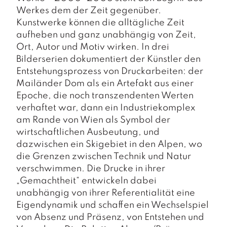
a
g
Werkes dem der Zeit gegenüber.
Kunstwerke können die alltägliche Zeit
N
aufheben und ganz unabhängig von Zeit,
e
Ort, Autor und Motiv wirken. In drei
u
Bilderserien dokumentiert der Künstler den
e
Entstehungsprozess von Druckarbeiten: der
r
s
Mailänder Dom als ein Artefakt aus einer
c
Epoche, die noch transzendenten Werten
h
verhaftet war, dann ein Industriekomplex
e
am Rande von Wien als Symbol der
in
wirtschaftlichen Ausbeutung, und
u
n
dazwischen ein Skigebiet in den Alpen, wo
g
die Grenzen zwischen Technik und Natur
e
verschwimmen. Die Drucke in ihrer
n
„Gemachtheit“ entwickeln dabei
unabhängig von ihrer Referentialität eine
Eigendynamik und schaffen ein Wechselspiel
von Absenz und Präsenz, von Entstehen und