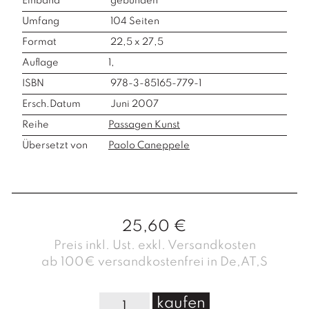
Einband
gebunden
Umfang
104
Seiten
Format
22,5 x 27,5
Auflage
1,
ISBN
978-3-85165-779-1
Ersch.Datum
Juni 2007
Reihe
Passagen Kunst
Übersetzt von
Paolo Caneppele
25,60
€
Preis inkl. Ust. exkl. Versandkosten
ab 100€ versandkostenfrei in De,AT,S
W
kaufen