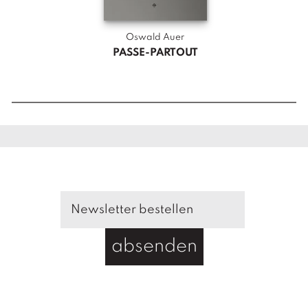
M
e
Oswald Auer
n
PASSE-PARTOUT
g
e
absenden