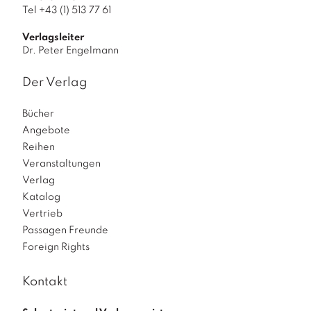
Tel +43 (1) 513 77 61
h
e
Verlagsleiter
n
Dr. Peter Engelmann
d
u
Der Verlag
r
c
Bücher
h
Angebote
d
Reihen
i
Veranstaltungen
e
Verlag
S
Katalog
p
Vertrieb
r
Passagen Freunde
a
Foreign Rights
c
h
Kontakt
e