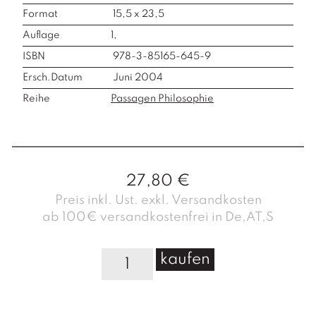
Format
15,5 x 23,5
Auflage
1,
ISBN
978-3-85165-645-9
Ersch.Datum
Juni 2004
Reihe
Passagen Philosophie
27,80
€
Preis inkl. Ust. exkl. Versandkosten
ab 100€ versandkostenfrei in De,AT,S
D
kaufen
i
e
E