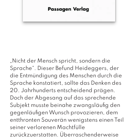
a
g
N
e
u
e
r
s
c
„Nicht der Mensch spricht, sondern die
h
Sprache“. Dieser Befund Heideggers, der
e
in
die Entmündigung des Menschen durch die
u
Sprache konstatiert, sollte das Denken des
n
20. Jahrhunderts entscheidend prägen.
g
Doch der Abgesang auf das sprechende
e
Subjekt musste beinahe zwangsläufig den
n
gegenläufigen Wunsch provozieren, dem
entthronten Souverän wenigstens einen Teil
seiner verlorenen Machtfülle
zurückzuerstatten. Überraschenderweise