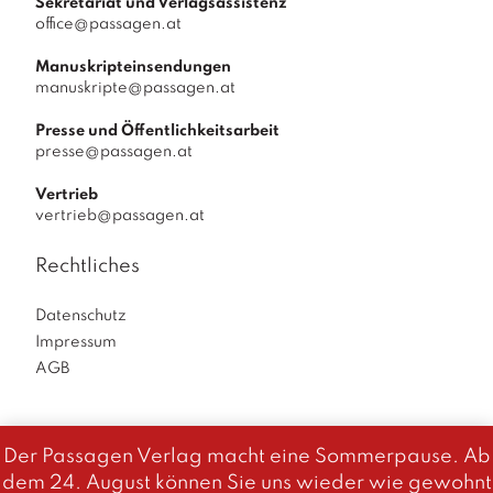
M
Sekretariat und Verlagsassistenz
office@passagen.at
e
n
Manuskripteinsendungen
g
manuskripte@passagen.at
e
Presse und Öffentlichkeitsarbeit
presse@passagen.at
Vertrieb
vertrieb@passagen.at
Rechtliches
Datenschutz
Impressum
AGB
Der Passagen Verlag macht eine Sommerpause. Ab
Diese Website benutzt Cookies. Wenn du die Website weiter
dem 24. August können Sie uns wieder wie gewohnt
Passagen Verlag
© 2026
|
powered by
Allegro