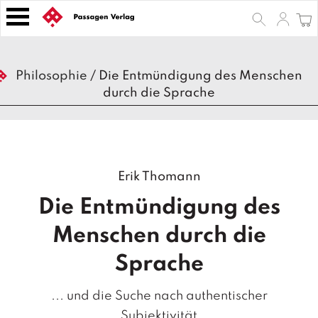
S
k
i
p
B
t
Philosophie
/
Die Entmündigung des Menschen
ü
o
durch die Sprache
c
h
c
e
o
r
n
t
Z
Erik Thomann
e
e
n
it
Die Entmündigung des
s
t
c
Menschen durch die
h
ri
Sprache
ft
e
... und die Suche nach authentischer
n
Subjektivität