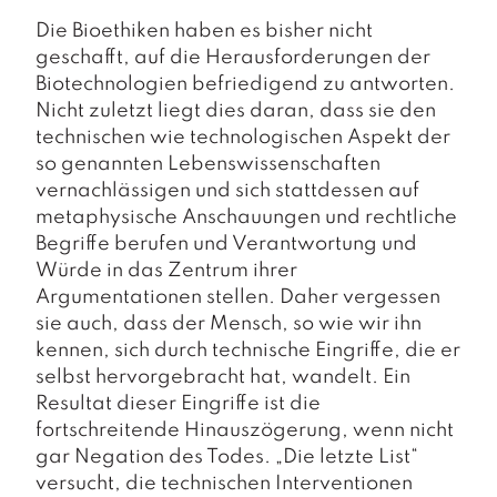
a
g
Die Bioethiken haben es bisher nicht
geschafft, auf die Herausforderungen der
N
Biotechnologien befriedigend zu antworten.
e
Nicht zuletzt liegt dies daran, dass sie den
u
technischen wie technologischen Aspekt der
e
r
so genannten Lebenswissenschaften
s
vernachlässigen und sich stattdessen auf
c
metaphysische Anschauungen und rechtliche
h
Begriffe berufen und Verantwortung und
e
Würde in das Zentrum ihrer
in
u
Argumentationen stellen. Daher vergessen
n
sie auch, dass der Mensch, so wie wir ihn
g
kennen, sich durch technische Eingriffe, die er
e
selbst hervorgebracht hat, wandelt. Ein
n
Resultat dieser Eingriffe ist die
fortschreitende Hinauszögerung, wenn nicht
gar Negation des Todes. „Die letzte List“
versucht, die technischen Interventionen