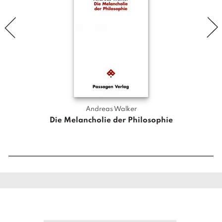
M
e
n
g
e
Andreas Walker
Die Melancholie der Philosophie