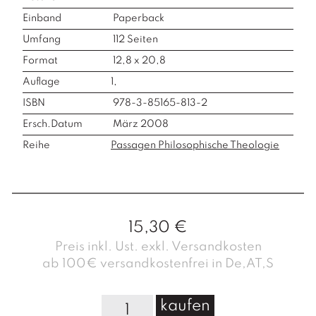
Einband
Paperback
Umfang
112
Seiten
Format
12,8 x 20,8
Auflage
1,
ISBN
978-3-85165-813-2
Ersch.Datum
März 2008
Reihe
Passagen Philosophische Theologie
15,30
€
Preis inkl. Ust. exkl. Versandkosten
ab 100€ versandkostenfrei in De,AT,S
G
kaufen