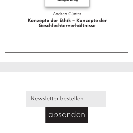
e
r
Andrea Günter
M
Konzepte der Ethik – Konzepte der
e
Geschlechterverhältnisse
n
g
e
absenden