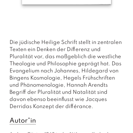
a
g
N
e
u
e
Die jüdische Heilige Schrift stellt in zentralen
r
s
Texten ein Denken der Differenz und
c
Pluralität vor, das maßgeblich die westliche
h
Theologie und Philosophie geprägt hat. Das
e
Evangelium nach Johannes, Hildegard von
in
Bingens Kosmologie, Hegels Frühschriften
u
n
und Phänomenologie, Hannah Arendts
g
Begriff der Pluralität und Natalität sind
e
davon ebenso beeinflusst wie Jacques
n
Derridas Konzept der différance.
Autor*in