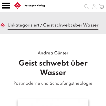
S
k
i
p
B
t
Unkategorisiert
/
Geist schwebt über Wasser
ü
o
c
h
c
e
o
r
n
Andrea Günter
t
Z
e
e
Geist schwebt über
n
it
s
t
Wasser
c
h
Postmoderne und Schöpfungstheologie
ri
ft
e
n