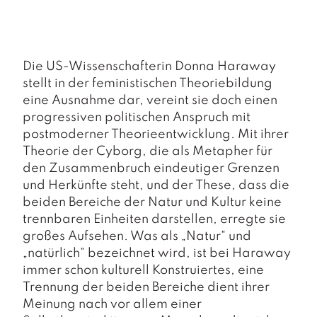
a
g
N
e
Die US-Wissenschafterin Donna Haraway
u
stellt in der feministischen Theoriebildung
e
eine Ausnahme dar, vereint sie doch einen
r
s
progressiven politischen Anspruch mit
c
postmoderner Theorieentwicklung. Mit ihrer
h
Theorie der Cyborg, die als Metapher für
e
den Zusammenbruch eindeutiger Grenzen
in
und Herkünfte steht, und der These, dass die
u
n
beiden Bereiche der Natur und Kultur keine
g
trennbaren Einheiten darstellen, erregte sie
e
großes Aufsehen. Was als „Natur“ und
n
„natürlich“ bezeichnet wird, ist bei Haraway
immer schon kulturell Konstruiertes, eine
Trennung der beiden Bereiche dient ihrer
Meinung nach vor allem einer