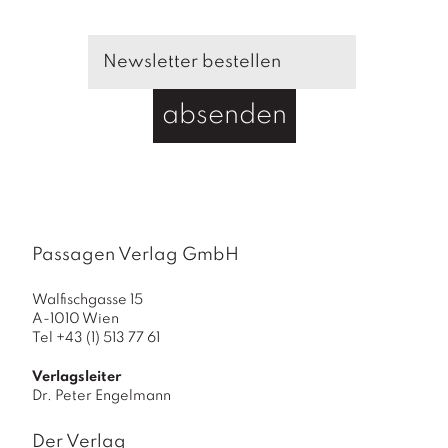
e
n
d
e
G
absenden
r
e
n
z
e
n
Passagen Verlag GmbH
M
e
Walfischgasse 15
n
A-1010 Wien
Tel +43 (1) 513 77 61
g
e
Verlagsleiter
Dr. Peter Engelmann
Der Verlag