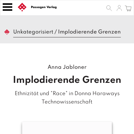
S
k
i
p
B
t
Unkategorisiert
/
Implodierende Grenzen
ü
o
c
h
c
e
o
r
n
Anna Jabloner
t
Z
e
e
Implodierende Grenzen
n
it
s
t
Ethnizität und "Race" in Donna Haraways
c
h
Technowissenschaft
ri
ft
e
n