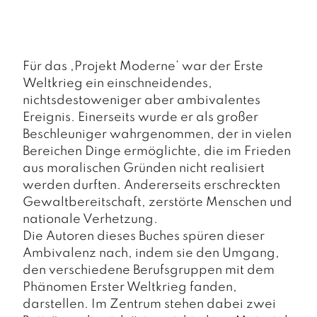
a
g
N
e
Für das ,Projekt Moderne’ war der Erste
u
Weltkrieg ein einschneidendes,
e
nichtsdestoweniger aber ambivalentes
r
s
Ereignis. Einerseits wurde er als großer
c
Beschleuniger wahrgenommen, der in vielen
h
Bereichen Dinge ermöglichte, die im Frieden
e
aus moralischen Gründen nicht realisiert
in
werden durften. Andererseits erschreckten
u
n
Gewaltbereitschaft, zerstörte Menschen und
g
nationale Verhetzung.
e
Die Autoren dieses Buches spüren dieser
n
Ambivalenz nach, indem sie den Umgang,
den verschiedene Berufsgruppen mit dem
Phänomen Erster Weltkrieg fanden,
darstellen. Im Zentrum stehen dabei zwei