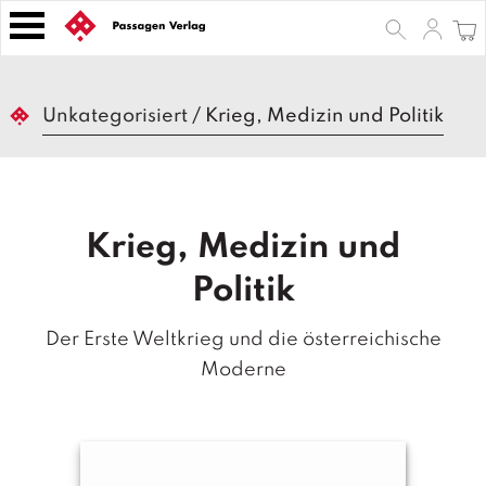
S
k
i
p
B
t
Unkategorisiert
/
Krieg, Medizin und Politik
ü
o
c
h
c
e
o
r
n
Krieg, Medizin und
t
Z
e
e
Politik
n
it
s
t
Der Erste Weltkrieg und die österreichische
c
h
Moderne
ri
ft
e
n