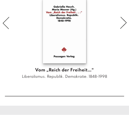
n
u
n
d
P
o
l
i
t
i
Vom „Reich der Freiheit…“
k
Liberalismus. Republik. Demokratie. 1848-1998
M
e
n
g
e