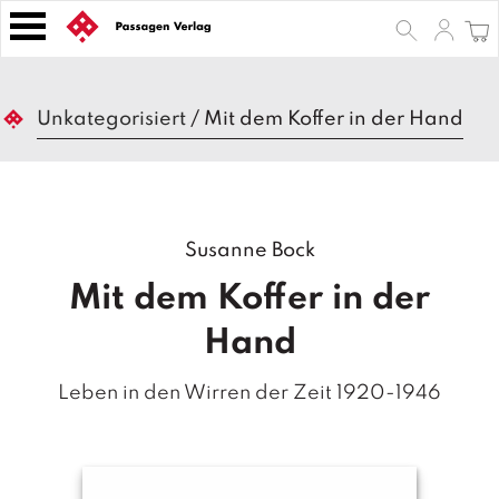
S
k
i
p
B
t
Unkategorisiert
/
Mit dem Koffer in der Hand
ü
o
c
h
c
e
o
r
n
Susanne Bock
t
Z
e
e
Mit dem Koffer in der
n
it
s
t
Hand
c
h
Leben in den Wirren der Zeit 1920-1946
ri
ft
e
n