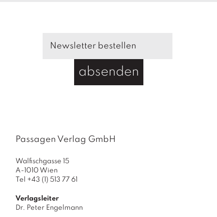
f
f
e
r
i
n
absenden
d
e
r
H
a
n
Passagen Verlag GmbH
d
M
Walfischgasse 15
e
A-1010 Wien
Tel +43 (1) 513 77 61
n
g
Verlagsleiter
e
Dr. Peter Engelmann