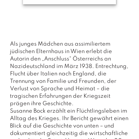
a
g
N
e
u
e
Als junges Mädchen aus assimiliertem
r
s
jüdischen Elternhaus in Wien erlebt die
c
Autorin den „Anschluss“ Österreichs an
h
Nazideutschland im März 1938. Entrechtung,
e
Flucht über Italien nach England, die
in
Trennung von Familie und Freunden, der
u
n
Verlust von Sprache und Heimat – die
g
tragischen Erfahrungen der Kriegszeit
e
prägen ihre Geschichte.
n
Susanne Bock erzählt ein Flüchtlingsleben im
Alltag des Krieges. Ihr Bericht gewährt einen
Blick auf die Geschichte von unten – und
dokumentiert gleichzeitig die wirtschaftliche