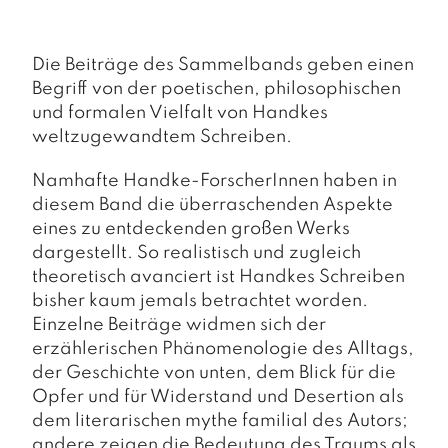
a
g
N
Die Beiträge des Sammelbands geben einen
e
Begriff von der poetischen, philosophischen
u
und formalen Vielfalt von Handkes
e
weltzugewandtem Schreiben.
r
s
Namhafte Handke-ForscherInnen haben in
c
h
diesem Band die überraschenden Aspekte
e
eines zu entdeckenden großen Werks
in
dargestellt. So realistisch und zugleich
u
theoretisch avanciert ist Handkes Schreiben
n
bisher kaum jemals betrachtet worden.
g
e
Einzelne Beiträge widmen sich der
n
erzählerischen Phänomenologie des Alltags,
der Geschichte von unten, dem Blick für die
Opfer und für Widerstand und Desertion als
dem literarischen mythe familial des Autors;
andere zeigen die Bedeutung des Traums als