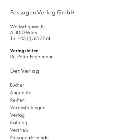
t
d
Passagen Verlag GmbH
e
c
Walfischgasse 15
k
A-1010 Wien
Tel +43 (1) 513 77 61
u
n
Verlagsleiter
g
Dr. Peter Engelmann
M
e
Der Verlag
n
g
Bücher
e
Angebote
Reihen
Veranstaltungen
Verlag
Katalog
Vertrieb
Passagen Freunde