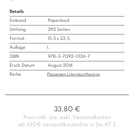
Details
Einband
Paperback
Umfang
292
Seiten
Format
15,5 x 23,5
Auflage
1,
ISBN
978-3-7092-0136-7
Ersch.Datum
August 2014
Reihe
Passagen Literaturtheorie
33,80
€
Preis inkl. Ust. exkl. Versandkosten
ab 100€ versandkostenfrei in De,AT,S