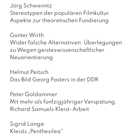
a
Jörg Schweinitz
g
Stereotypen der populären Filmkultur.
N
Aspekte zur theoretischen Fundierung
e
u
Günter Wirth
e
Wider falsche Alternativen. Überlegungen
r
zu Wegen geisteswissenschaftlicher
s
c
Neuorientierung
h
e
Helmut Peitsch
in
Das Bild Georg Fosters in der DDR
u
n
g
Peter Goldammer
e
Mit mehr als fünfzigjähriger Verspätung.
n
Richard Samuels Kleist-Arbeit
Sigrid Lange
Kleists „Penthesilea“