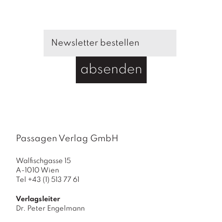
B
e
i
t
r
ä
absenden
g
e
1
9
9
1
Passagen Verlag GmbH
/
5
Walfischgasse 15
M
A-1010 Wien
Tel +43 (1) 513 77 61
e
n
Verlagsleiter
g
Dr. Peter Engelmann
e