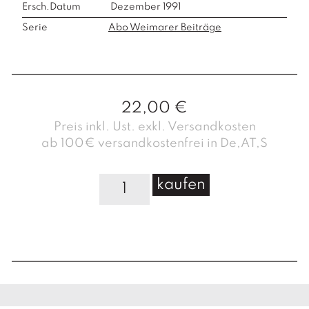
Ersch.Datum
Dezember 1991
Serie
Abo Weimarer Beiträge
22,00
€
Preis inkl. Ust. exkl. Versandkosten
ab 100€ versandkostenfrei in De,AT,S
W
kaufen
e
i
m
a
r
e
r