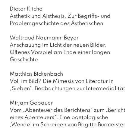
a
g
Dieter Kliche
Ästhetik und Aisthesis. Zur Begriffs- und
N
Problemgeschichte des Ästhetischen
e
u
e
Waltraud Naumann-Beyer
r
Anschauung im Licht der neuen Bilder.
s
Offenes Vorspiel am Ende einer langen
c
Geschichte
h
e
in
Matthias Bickenbach
u
Voll im Bild? Die Mimesis von Literatur in
n
„Sieben“. Beobachtungen zur Intermedialität
g
e
Mirjam Gebauer
n
Vom „Abenteuer des Berichtens“ zum „Bericht
eines Abenteuers“. Eine poetologische
,Wende‘ im Schreiben von Brigitte Bur
meister