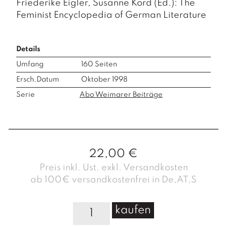
Friederike Eigler, Susanne Kord (Ed.): The
Feminist Encyclopedia of German Literature
Details
Umfang
160
Seiten
Ersch.Datum
Oktober 1998
Serie
Abo Weimarer Beiträge
22,00
€
Preis inkl. Ust. exkl. Versandkosten
ab 100€ versandkostenfrei in De,AT,S
W
kaufen
e