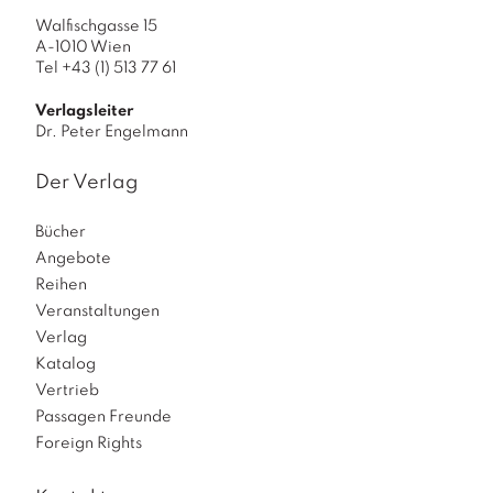
4
Walfischgasse 15
M
A-1010 Wien
Tel +43 (1) 513 77 61
e
n
Verlagsleiter
g
Dr. Peter Engelmann
e
Der Verlag
Bücher
Angebote
Reihen
Veranstaltungen
Verlag
Katalog
Vertrieb
Passagen Freunde
Foreign Rights