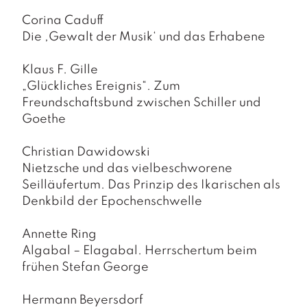
a
g
Corina Caduff
Die ,Gewalt der Musik‘ und das Erhabene
N
e
Klaus F. Gille
u
e
„Glückliches Ereignis“. Zum
r
Freundschaftsbund zwischen Schiller und
s
Goethe
c
h
Christian Dawidowski
e
in
Nietzsche und das vielbeschworene
u
Seilläufertum. Das Prinzip des Ikarischen als
n
Denkbild der Epochenschwelle
g
e
Annette Ring
n
Algabal – Elagabal. Herrschertum beim
frühen Stefan George
Hermann Beyersdorf