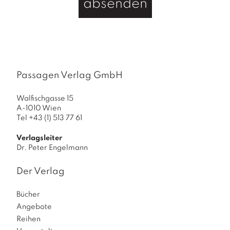
absenden
g
e
2
0
0
2
Passagen Verlag GmbH
/
4
Walfischgasse 15
M
A-1010 Wien
Tel +43 (1) 513 77 61
e
n
Verlagsleiter
g
Dr. Peter Engelmann
e
Der Verlag
Bücher
Angebote
Reihen