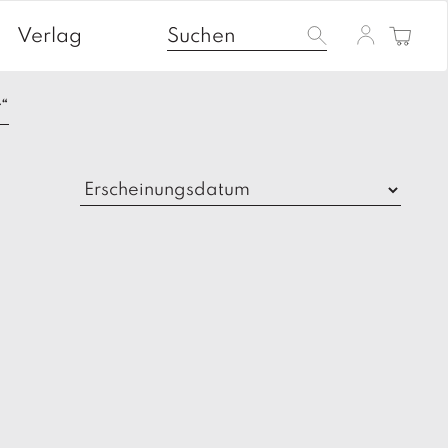
Verlag
r“