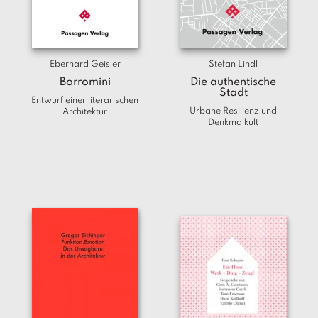
T
e
r
m
Eberhard Geisler
Stefan Lindl
in
e
Borromini
Die authentische
Stadt
Entwurf einer literarischen
Urbane Resilienz und
Architektur
A
Denkmalkult
u
t
o
r
*i
n
n
e
n
V
e
rl