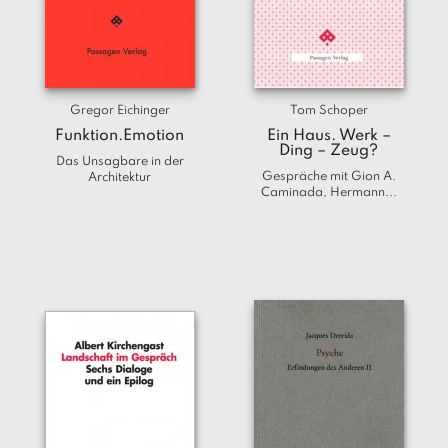
a
g
N
e
u
Gregor Eichinger
Tom Schoper
e
Funktion.Emotion
Ein Haus. Werk –
r
Ding – Zeug?
Das Unsagbare in der
s
Gespräche mit Gion A.
Architektur
c
Caminada, Hermann...
h
e
in
u
n
g
e
n