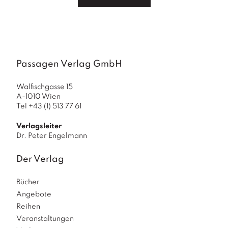
a
g
N
e
u
e
Passagen Verlag GmbH
r
s
Walfischgasse 15
c
A-1010 Wien
h
Tel +43 (1) 513 77 61
e
in
Verlagsleiter
u
Dr. Peter Engelmann
n
g
Der Verlag
e
n
Bücher
Angebote
Reihen
Veranstaltungen