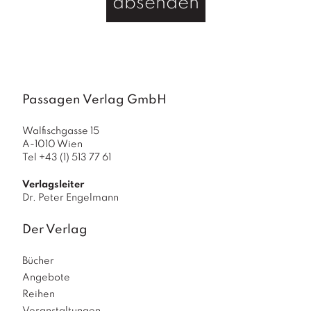
a
absenden
g
N
e
u
e
Passagen Verlag GmbH
r
s
c
Walfischgasse 15
h
A-1010 Wien
e
Tel +43 (1) 513 77 61
in
u
Verlagsleiter
n
Dr. Peter Engelmann
g
e
Der Verlag
n
Bücher
Angebote
Reihen