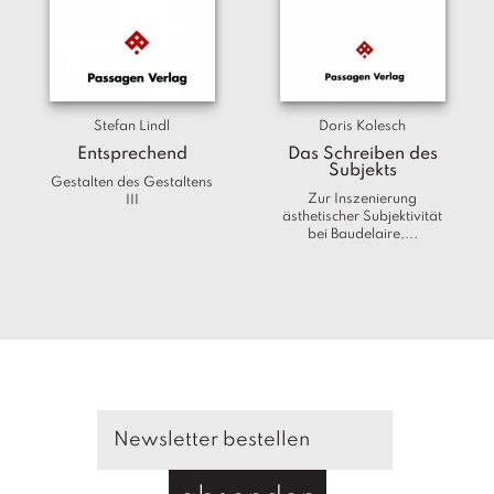
T
e
r
m
in
e
Stefan Lindl
Doris Kolesch
Entsprechend
Das Schreiben des
Subjekts
A
Gestalten des Gestaltens
u
Zur Inszenierung
III
ästhetischer Subjektivität
t
bei Baudelaire,...
o
r
*i
n
n
e
n
V
e
rl