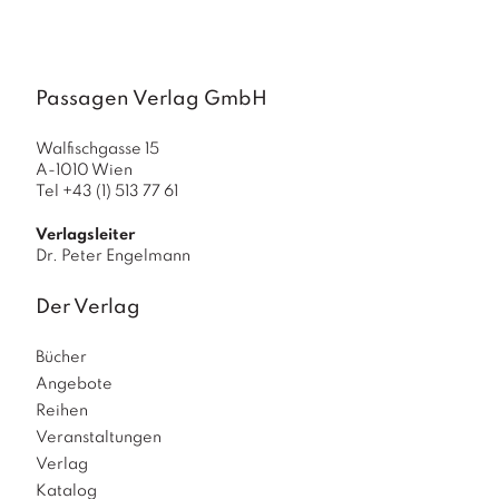
a
g
N
e
Passagen Verlag GmbH
u
e
Walfischgasse 15
r
A-1010 Wien
s
Tel +43 (1) 513 77 61
c
h
Verlagsleiter
e
Dr. Peter Engelmann
in
u
Der Verlag
n
g
Bücher
e
n
Angebote
Reihen
Veranstaltungen
Verlag
Katalog