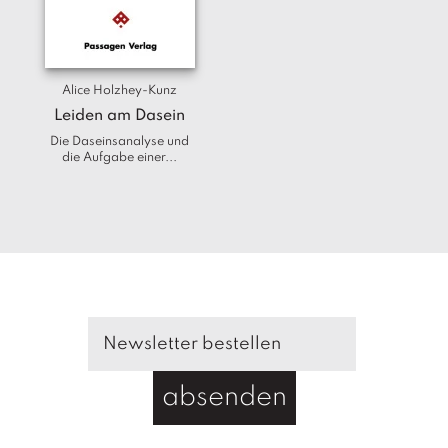
T
e
r
m
Alice Holzhey-Kunz
in
e
Leiden am Dasein
Die Daseinsanalyse und
die Aufgabe einer...
A
u
t
o
r
*i
n
n
e
n
V
absenden
e
rl