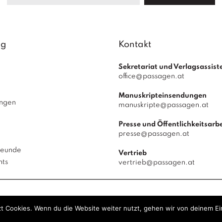
ag
Kontakt
Sekretariat und Verlagsassist
office@passagen.at
Manuskripteinsendungen
ungen
manuskripte@passagen.at
Presse und Öffentlichkeitsarbe
presse@passagen.at
reunde
Vertrieb
hts
vertrieb@passagen.at
 Verlag
© 2026
|
powered by
Allegro Solutions
|
t Cookies. Wenn du die Website weiter nutzt, gehen wir von deinem Ei