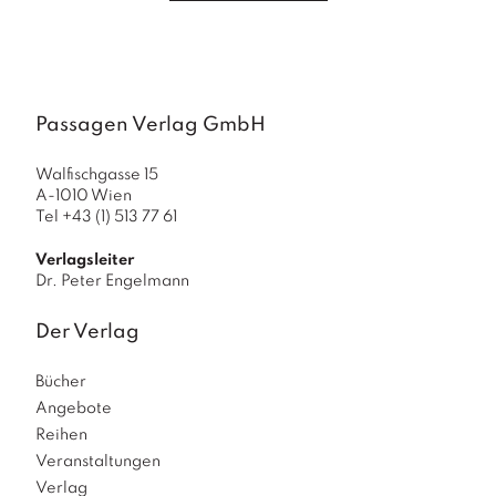
a
g
N
e
u
Passagen Verlag GmbH
e
r
Walfischgasse 15
s
A-1010 Wien
c
Tel +43 (1) 513 77 61
h
e
Verlagsleiter
in
Dr. Peter Engelmann
u
n
Der Verlag
g
e
n
Bücher
Angebote
Reihen
Veranstaltungen
Verlag