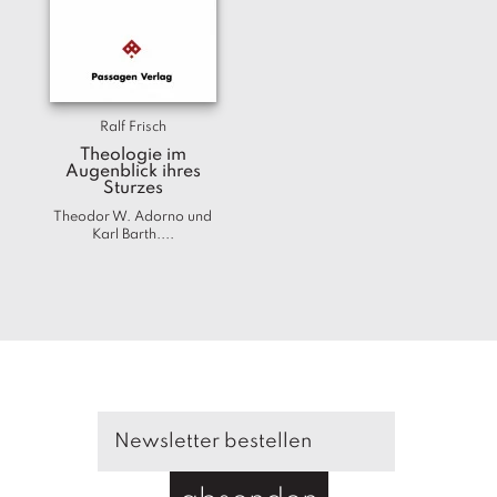
T
e
r
m
in
e
Ralf Frisch
Theologie im
Augenblick ihres
A
Sturzes
u
Theodor W. Adorno und
t
Karl Barth....
o
r
*i
n
n
e
n
V
e
rl