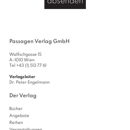
absenden
a
g
N
e
u
e
Passagen Verlag GmbH
r
s
c
Walfischgasse 15
h
A-1010 Wien
e
Tel +43 (1) 513 77 61
in
u
Verlagsleiter
n
Dr. Peter Engelmann
g
e
Der Verlag
n
Bücher
Angebote
Reihen
Veranstaltungen