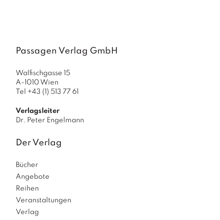
a
g
N
e
Passagen Verlag GmbH
u
e
r
Walfischgasse 15
s
A-1010 Wien
c
Tel +43 (1) 513 77 61
h
e
Verlagsleiter
in
Dr. Peter Engelmann
u
n
Der Verlag
g
e
Bücher
n
Angebote
Reihen
Veranstaltungen
Verlag