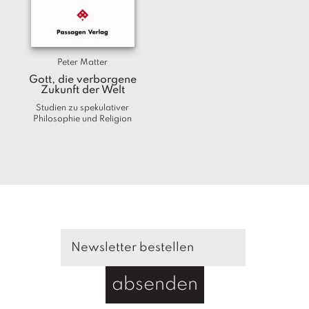
T
e
r
m
Peter Matter
in
e
Gott, die verborgene
Zukunft der Welt
Studien zu spekulativer
A
Philosophie und Religion
u
t
o
r
*i
n
n
e
n
V
e
absenden
rl