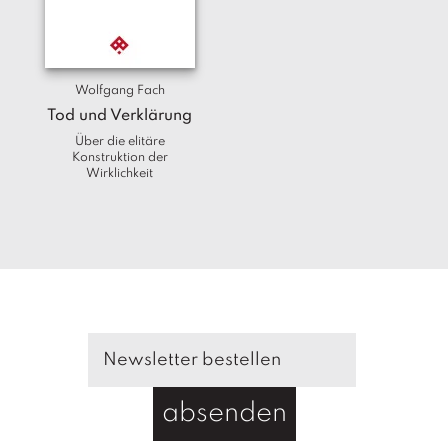
T
e
r
m
Wolfgang Fach
in
e
Tod und Verklärung
Über die elitäre
Konstruktion der
A
Wirklichkeit
u
t
o
r
*i
n
n
e
n
V
e
absenden
rl