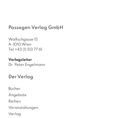
a
g
N
e
u
Passagen Verlag GmbH
e
r
Walfischgasse 15
s
A-1010 Wien
c
Tel +43 (1) 513 77 61
h
e
Verlagsleiter
in
Dr. Peter Engelmann
u
n
Der Verlag
g
e
Bücher
n
Angebote
Reihen
Veranstaltungen
Verlag