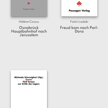
T
e
r
m
Hélène Cixous
Fotini Ladaki
in
e
Osnabrück
Freud kam nach Parl-
Hauptbahnhof nach
Dora
Jerusalem
A
u
t
o
r
*i
n
n
e
n
V
e
rl