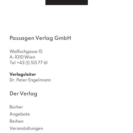
a
g
N
e
u
e
Passagen Verlag GmbH
r
s
Walfischgasse 15
c
A-1010 Wien
h
Tel +43 (1) 513 77 61
e
in
Verlagsleiter
u
Dr. Peter Engelmann
n
g
Der Verlag
e
n
Bücher
Angebote
Reihen
Veranstaltungen