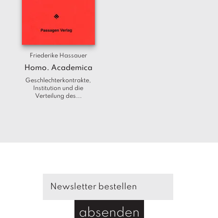
T
e
r
m
in
e
Friederike Hassauer
Homo. Academica
A
Geschlechterkontrakte,
u
Institution und die
Verteilung des...
t
o
r
*i
n
n
e
n
V
e
rl
absenden