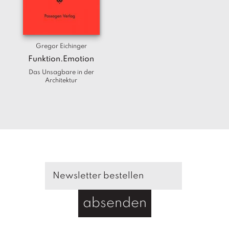
T
e
r
m
Gregor Eichinger
in
e
Funktion.Emotion
Das Unsagbare in der
Architektur
A
u
t
o
r
*i
n
n
e
n
V
absenden
e
rl