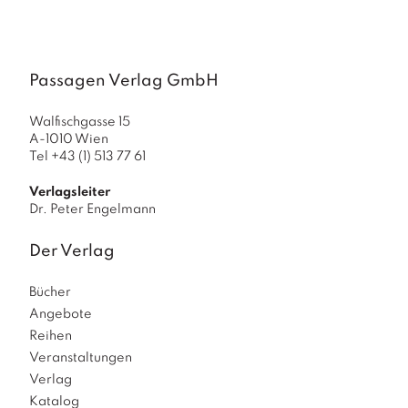
a
g
N
e
Passagen Verlag GmbH
u
e
Walfischgasse 15
r
A-1010 Wien
s
Tel +43 (1) 513 77 61
c
h
Verlagsleiter
e
Dr. Peter Engelmann
in
u
Der Verlag
n
g
Bücher
e
n
Angebote
Reihen
Veranstaltungen
Verlag
Katalog