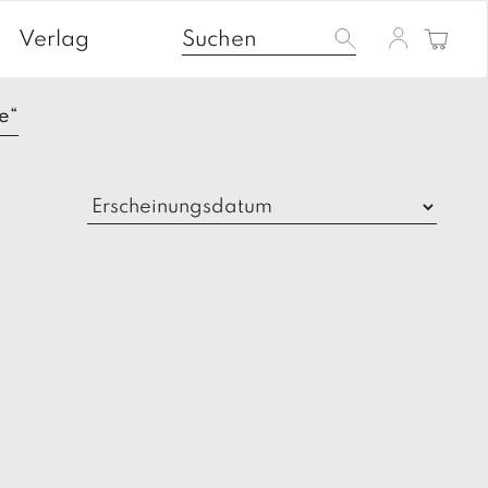
Verlag
e“