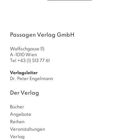
a
g
N
e
u
Passagen Verlag GmbH
e
r
Walfischgasse 15
s
A-1010 Wien
c
Tel +43 (1) 513 77 61
h
e
Verlagsleiter
in
Dr. Peter Engelmann
u
n
Der Verlag
g
e
n
Bücher
Angebote
Reihen
Veranstaltungen
Verlag