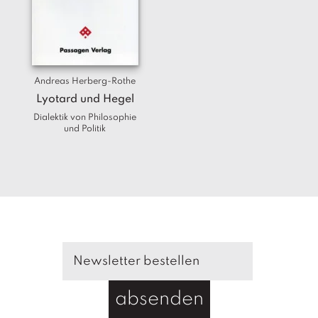
T
e
r
m
in
e
Andreas Herberg-Rothe
Lyotard und Hegel
A
Dialektik von Philosophie
u
und Politik
t
o
r
*i
n
n
e
n
V
e
absenden
rl