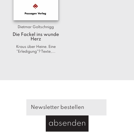
T
e
r
m
Dietmar Goltschnigg
in
e
Die Fackel ins wunde
Herz
Kraus über Heine. Eine
A
"Erledigung"? Texte,...
u
t
o
r
*i
n
n
e
n
V
e
absenden
rl