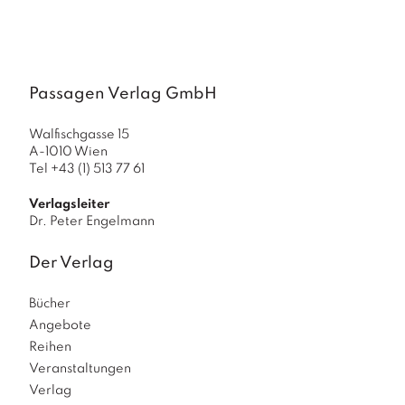
a
g
N
e
Passagen Verlag GmbH
u
e
r
Walfischgasse 15
s
A-1010 Wien
c
Tel +43 (1) 513 77 61
h
e
Verlagsleiter
in
Dr. Peter Engelmann
u
n
Der Verlag
g
e
Bücher
n
Angebote
Reihen
Veranstaltungen
Verlag