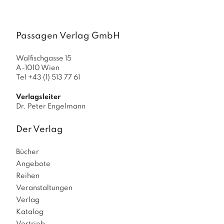
a
g
N
Passagen Verlag GmbH
e
u
Walfischgasse 15
e
A-1010 Wien
r
Tel +43 (1) 513 77 61
s
c
Verlagsleiter
h
Dr. Peter Engelmann
e
in
Der Verlag
u
n
g
Bücher
e
Angebote
n
Reihen
Veranstaltungen
Verlag
Katalog