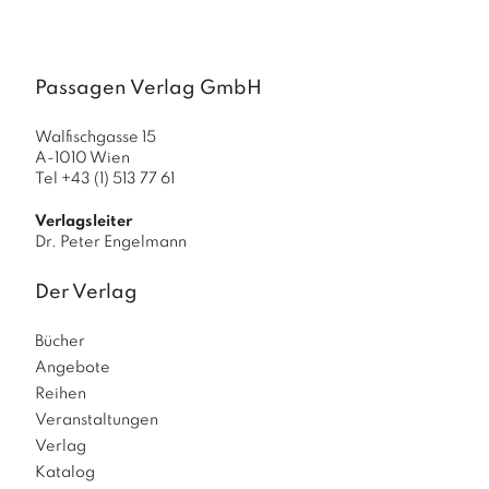
a
g
N
Passagen Verlag GmbH
e
u
e
Walfischgasse 15
r
A-1010 Wien
s
Tel +43 (1) 513 77 61
c
h
Verlagsleiter
Dr. Peter Engelmann
e
in
u
Der Verlag
n
g
Bücher
e
Angebote
n
Reihen
Veranstaltungen
Verlag
Katalog