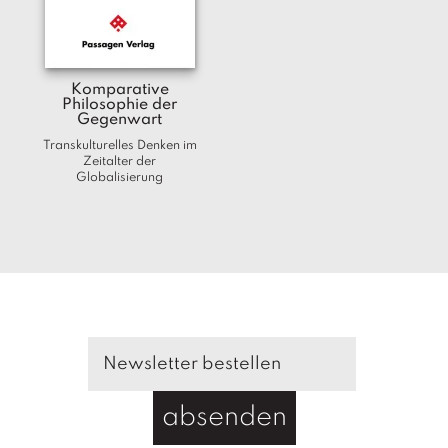
T
e
r
m
Komparative
in
Philosophie der
e
Gegenwart
Transkulturelles Denken im
A
Zeitalter der
Globalisierung
u
t
o
r
*i
n
n
e
n
V
e
absenden
rl