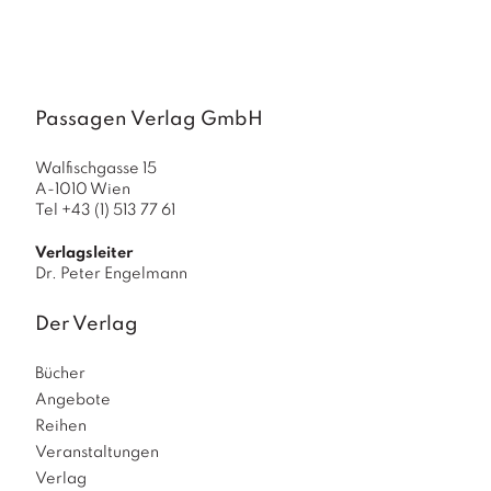
a
g
N
e
u
Passagen Verlag GmbH
e
r
Walfischgasse 15
s
A-1010 Wien
c
Tel +43 (1) 513 77 61
h
e
Verlagsleiter
in
Dr. Peter Engelmann
u
n
Der Verlag
g
e
Bücher
n
Angebote
Reihen
Veranstaltungen
Verlag