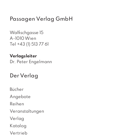
a
g
Passagen Verlag GmbH
N
e
u
Walfischgasse 15
e
A-1010 Wien
r
Tel +43 (1) 513 77 61
s
c
Verlagsleiter
h
Dr. Peter Engelmann
e
in
Der Verlag
u
n
Bücher
g
Angebote
e
n
Reihen
Veranstaltungen
Verlag
Katalog
Vertrieb