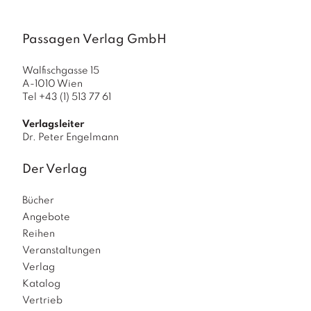
a
g
Passagen Verlag GmbH
N
e
Walfischgasse 15
u
A-1010 Wien
e
Tel +43 (1) 513 77 61
r
s
Verlagsleiter
c
Dr. Peter Engelmann
h
e
Der Verlag
in
u
n
Bücher
g
Angebote
e
Reihen
n
Veranstaltungen
Verlag
Katalog
Vertrieb