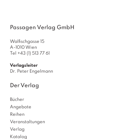
a
g
N
e
Passagen Verlag GmbH
u
e
Walfischgasse 15
r
A-1010 Wien
s
Tel +43 (1) 513 77 61
c
h
Verlagsleiter
e
Dr. Peter Engelmann
in
u
Der Verlag
n
g
Bücher
e
n
Angebote
Reihen
Veranstaltungen
Verlag
Katalog