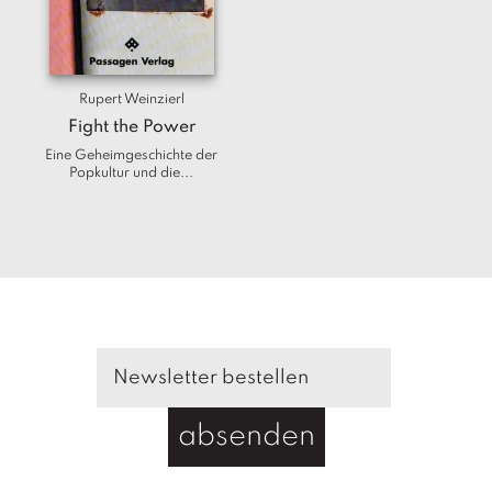
T
e
r
m
Rupert Weinzierl
in
e
Fight the Power
Eine Geheimgeschichte der
Popkultur und die...
A
u
t
o
r
*i
n
n
e
n
V
absenden
e
rl