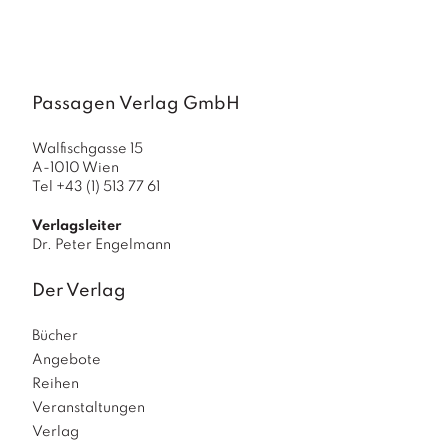
a
g
N
e
Passagen Verlag GmbH
u
e
r
Walfischgasse 15
s
A-1010 Wien
c
Tel +43 (1) 513 77 61
h
e
Verlagsleiter
in
Dr. Peter Engelmann
u
n
Der Verlag
g
e
Bücher
n
Angebote
Reihen
Veranstaltungen
Verlag