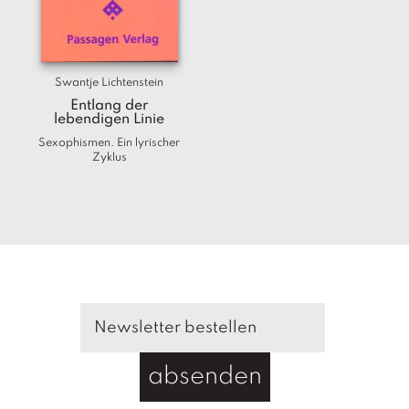
T
e
r
m
Swantje Lichtenstein
in
e
Entlang der
lebendigen Linie
Sexophismen. Ein lyrischer
A
Zyklus
u
t
o
r
*i
n
n
e
n
V
e
absenden
rl