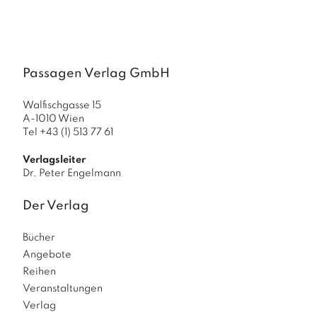
a
g
N
e
Passagen Verlag GmbH
u
e
r
Walfischgasse 15
s
A-1010 Wien
c
Tel +43 (1) 513 77 61
h
e
Verlagsleiter
in
Dr. Peter Engelmann
u
n
Der Verlag
g
e
Bücher
n
Angebote
Reihen
Veranstaltungen
Verlag