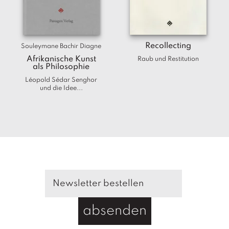
T
e
r
m
Recollecting
Souleymane Bachir Diagne
in
e
Afrikanische Kunst
Raub und Restitution
als Philosophie
Léopold Sédar Senghor
A
und die Idee...
u
t
o
r
*i
n
n
e
n
V
e
absenden
rl