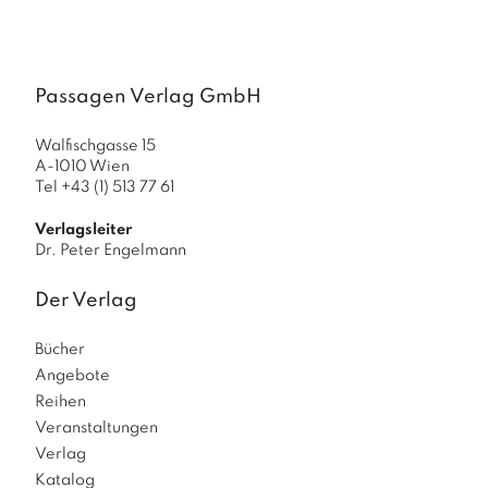
a
g
N
e
Passagen Verlag GmbH
u
e
Walfischgasse 15
r
A-1010 Wien
s
Tel +43 (1) 513 77 61
c
h
Verlagsleiter
e
Dr. Peter Engelmann
in
u
Der Verlag
n
g
Bücher
e
n
Angebote
Reihen
Veranstaltungen
Verlag
Katalog