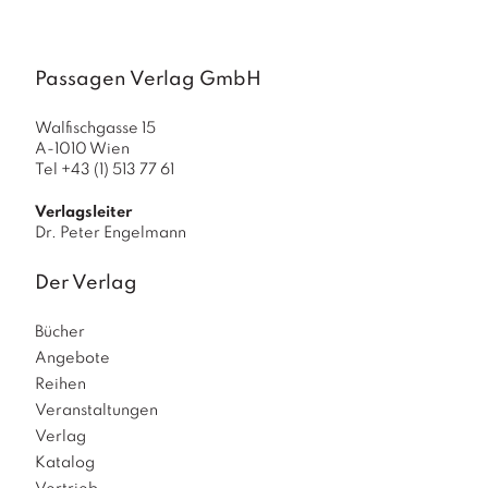
a
g
N
Passagen Verlag GmbH
e
u
Walfischgasse 15
e
A-1010 Wien
r
Tel +43 (1) 513 77 61
s
c
Verlagsleiter
h
Dr. Peter Engelmann
e
in
Der Verlag
u
n
g
Bücher
e
Angebote
n
Reihen
Veranstaltungen
Verlag
Katalog