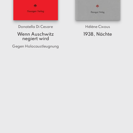
T
e
r
m
Donatella Di Cesare
Hélène Cixous
in
e
Wenn Auschwitz
1938, Nächte
negiert wird
Gegen Holocaustleugnung
A
u
t
o
r
*i
n
n
e
n
V
e
rl