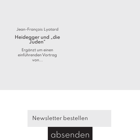
a
g
N
e
Jean-François Lyotard
u
Heidegger und „die
e
Juden“
r
Ergänzt um einen
s
einführenden Vortrag
c
von...
h
e
in
u
n
g
e
n
absenden