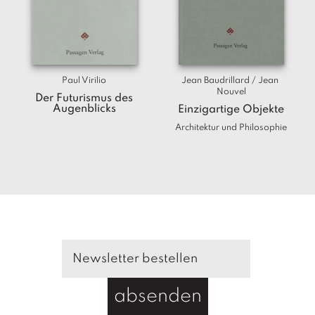
T
e
r
m
in
e
Paul Virilio
Jean Baudrillard / Jean 
Nouvel
Der Futurismus des
Augenblicks
Einzigartige Objekte
A
u
Architektur und Philosophie
t
o
r
*i
n
n
e
n
V
e
absenden
rl