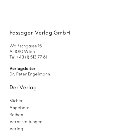
a
g
N
e
u
Passagen Verlag GmbH
e
r
Walfischgasse 15
s
A-1010 Wien
c
Tel +43 (1) 513 77 61
h
e
Verlagsleiter
in
Dr. Peter Engelmann
u
n
Der Verlag
g
e
n
Bücher
Angebote
Reihen
Veranstaltungen
Verlag