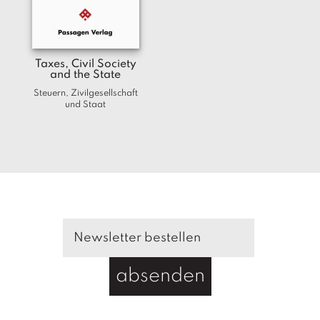
T
e
r
m
Taxes, Civil Society
in
and the State
e
Steuern, Zivilgesellschaft
und Staat
A
u
t
o
r
*i
n
n
e
n
absenden
V
e
rl