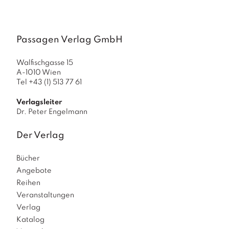
a
g
N
Passagen Verlag GmbH
e
u
e
Walfischgasse 15
A-1010 Wien
r
Tel +43 (1) 513 77 61
s
c
Verlagsleiter
h
Dr. Peter Engelmann
e
in
u
Der Verlag
n
g
Bücher
e
Angebote
n
Reihen
Veranstaltungen
Verlag
Katalog