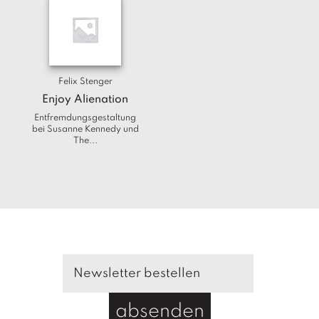
T
e
r
m
in
e
Felix Stenger
Enjoy Alienation
A
Entfremdungsgestaltung
u
bei Susanne Kennedy und
The...
t
o
r
*i
n
n
e
n
V
e
rl
absenden