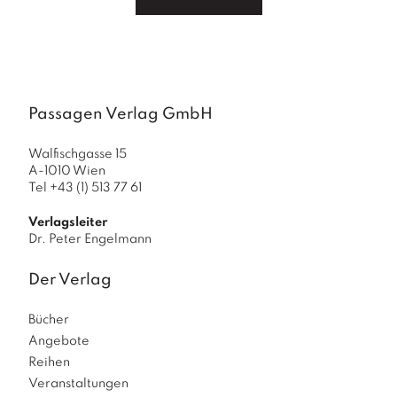
a
g
N
e
u
e
Passagen Verlag GmbH
r
s
Walfischgasse 15
c
A-1010 Wien
h
Tel +43 (1) 513 77 61
e
in
Verlagsleiter
u
Dr. Peter Engelmann
n
g
Der Verlag
e
n
Bücher
Angebote
Reihen
Veranstaltungen