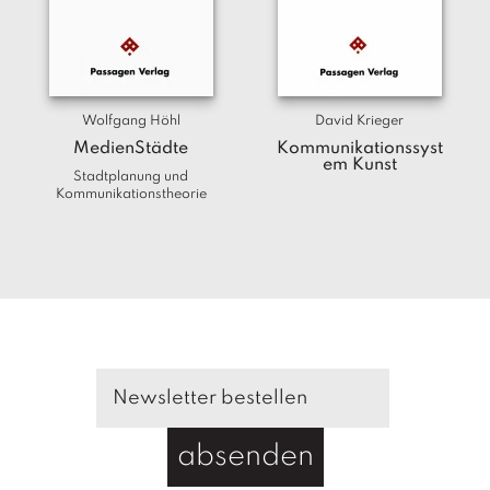
a
g
N
e
u
Wolfgang Höhl
David Krieger
e
MedienStädte
Kommunikationssyst
r
em Kunst
Stadtplanung und
s
Kommunikationstheorie
c
h
e
in
u
n
g
e
n
absenden