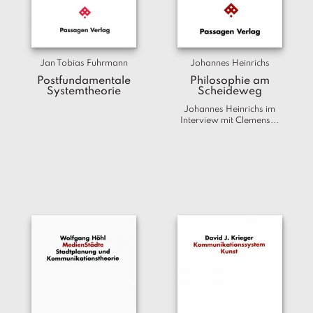
T
e
r
m
Jan Tobias Fuhrmann
Johannes Heinrichs
in
e
Postfundamentale
Philosophie am
Systemtheorie
Scheideweg
Johannes Heinrichs im
A
Interview mit Clemens...
u
t
o
r
*i
n
n
e
n
V
e
rl