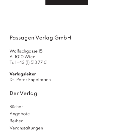
a
g
N
e
u
e
Passagen Verlag GmbH
r
s
Walfischgasse 15
c
A-1010 Wien
h
Tel +43 (1) 513 77 61
e
in
Verlagsleiter
u
Dr. Peter Engelmann
n
g
Der Verlag
e
n
Bücher
Angebote
Reihen
Veranstaltungen