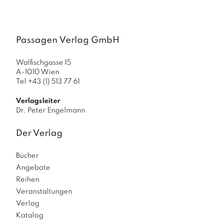
a
g
N
Passagen Verlag GmbH
e
u
e
Walfischgasse 15
r
A-1010 Wien
s
Tel +43 (1) 513 77 61
c
h
Verlagsleiter
Dr. Peter Engelmann
e
in
u
Der Verlag
n
g
Bücher
e
Angebote
n
Reihen
Veranstaltungen
Verlag
Katalog