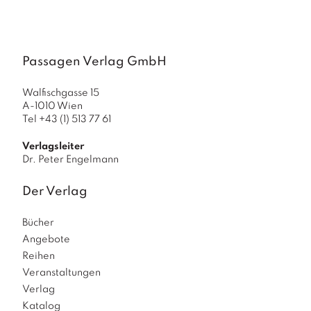
a
g
N
e
Passagen Verlag GmbH
u
e
Walfischgasse 15
r
A-1010 Wien
s
Tel +43 (1) 513 77 61
c
h
Verlagsleiter
e
Dr. Peter Engelmann
in
u
Der Verlag
n
g
Bücher
e
n
Angebote
Reihen
Veranstaltungen
Verlag
Katalog