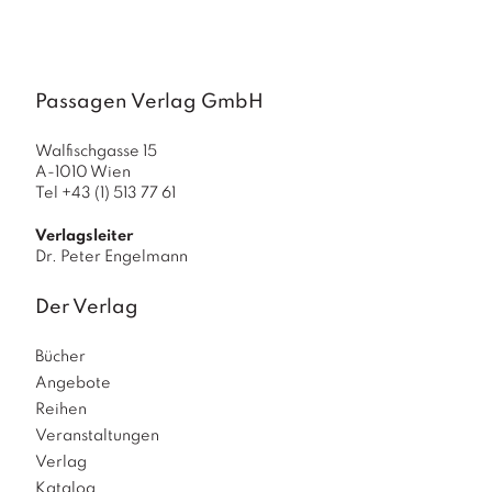
a
g
N
e
Passagen Verlag GmbH
u
e
Walfischgasse 15
r
A-1010 Wien
s
Tel +43 (1) 513 77 61
c
h
Verlagsleiter
e
Dr. Peter Engelmann
in
u
Der Verlag
n
g
e
Bücher
n
Angebote
Reihen
Veranstaltungen
Verlag
Katalog