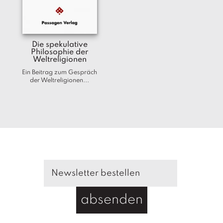
T
e
r
m
Die spekulative
in
Philosophie der
e
Weltreligionen
Ein Beitrag zum Gespräch
A
der Weltreligionen...
u
t
o
r
*i
n
n
e
n
V
absenden
e
rl