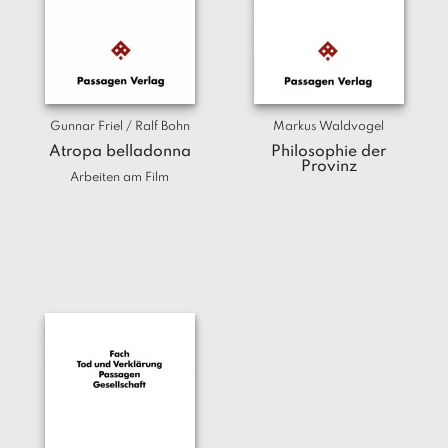
a
g
N
e
u
e
Gunnar Friel / Ralf Bohn
Markus Waldvogel
r
Atropa belladonna
Philosophie der
s
Provinz
Arbeiten am Film
c
h
e
in
u
n
g
e
n