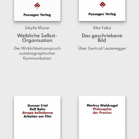
T
e
r
m
Sibylle Moser
Rike Felka
in
e
Weibliche Selbst-
Das geschriebene
Organisation
Bild
Der Wirklichkeitsanspruch
Über Gertrud Leutenegger
A
autobiographischer
u
Kommunikation
t
o
r
*i
n
n
e
n
V
e
rl