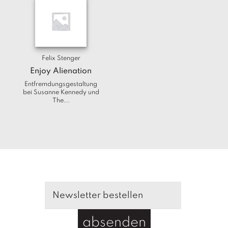
T
e
r
m
in
e
Felix Stenger
Enjoy Alienation
A
Entfremdungsgestaltung
u
bei Susanne Kennedy und
The...
t
o
r
*i
n
n
e
n
V
e
rl
absenden