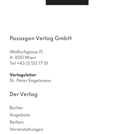
a
g
N
e
u
e
Passagen Verlag GmbH
r
s
Walfischgasse 15
c
A-1010 Wien
h
Tel +43 (1) 513 77 61
e
in
Verlagsleiter
u
Dr. Peter Engelmann
n
g
Der Verlag
e
n
Bücher
Angebote
Reihen
Veranstaltungen