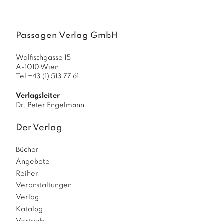
a
g
N
Passagen Verlag GmbH
e
u
Walfischgasse 15
e
A-1010 Wien
r
Tel +43 (1) 513 77 61
s
c
Verlagsleiter
h
Dr. Peter Engelmann
e
in
Der Verlag
u
n
g
Bücher
e
Angebote
n
Reihen
Veranstaltungen
Verlag
Katalog